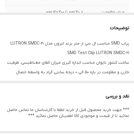
میزان مقاومت
از 20 اهم تا 200 مگا اهم
توضیحات
پراب SMD مناسب ال سی ار متر برند لترون مدل LUTRON SMDC-21
SMD Test Clip LUTRON SMDC-21
ساخت کشور تایوان مناسب اندازه گیری میزان القای مغناطیسی، ظرفیت
خازن و مقاومت در بازه 50 الی 0 درجه سانتی گراد به واسطه اتصال
به LCR متر مدل DM-9184 در رطوبت تا حداکثر میزان 80 درصد قابلیت ارائه
خدمات را دارد.رنگ محصول مشکی است. با در نظرگیری طراحی
نقد و بررسی
ارگونومیک، استفاده از آن، بیش از پیش آسان می­نماید و امکان تجربه
*** جهت خرید محصول قبل از خرید لطفا با کارشناسان ما تماس حاصل
دریافت پاسخی سریع خصوصاً در سیم های بدون پوشش را فراهم می­
نمائید تا از قیمت و موجودی کالا اطمینان حاصل نمائید ***
سازد.پراب مدل SMDC-21 لوترون مناسب LCR مترمدل DM-9184 با اندازه
گیری میزان القای مغناطیسی در بازه 200 میکرو هانری تا 2000 هانری؛