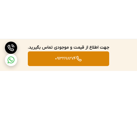
جهت اطلاع از قیمت و موجودی تماس بگیرید.
09132198274
برگشت به بالا