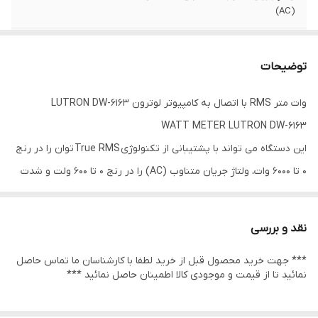
(AC)
شدت جریان متناوب
رنج 0 تا 10 آمپر
(AC)
توضیحات
مقاومت ورودی
10 مگا اهم
وات متر RMS با اتصال به کامپیوتر لوترون LUTRON DW-6163
ولتاژ AC
WATT METER LUTRON DW-6163
این دستگاه می تواند با پشتیبانی از تکنولوژی True RMS توان را در رنج
0 تا 6000 وات، ولتاژ جریان متناوب (AC) را در رنج 0 تا 600 ولت و شدت
جریان متناوب (AC) را در رنج 0 تا 10 آمپر با دقت، سرعت و رزولوشن بالا
اندازه گیری کند. همچنین ضریب توان این دستگاه در رنج 0 تا 1 بوده و
نقد و بررسی
مقاومت ورودی ولتاژ AC آن 10 مگا اهم می باشد. از دیگر ویژگی های وات
*** جهت خرید محصول قبل از خرید لطفا با کارشناسان ما تماس حاصل
متر True RMS با قابلیت اتصال به کامپیوتر لوترون LUTRON DW-
نمائید تا از قیمت و موجودی کالا اطمینان حاصل نمائید ***
6163 می توان به نگهداری داده های اندازه گیری شده، نمایش و ذخیره
مقادیر حداقل و حداکثر داده های اندازه گیری شده، پشتیبانی از رابط