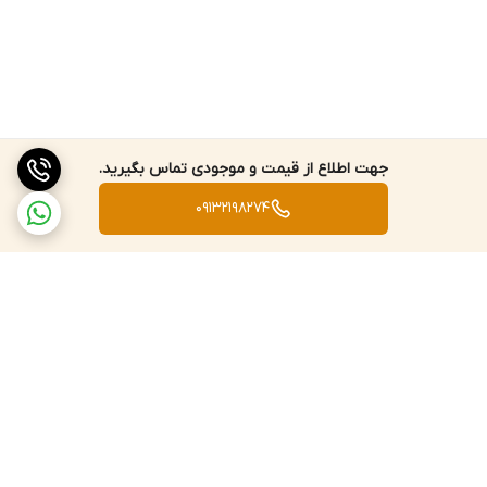
جهت اطلاع از قیمت و موجودی تماس بگیرید.
09132198274
برگشت به بالا