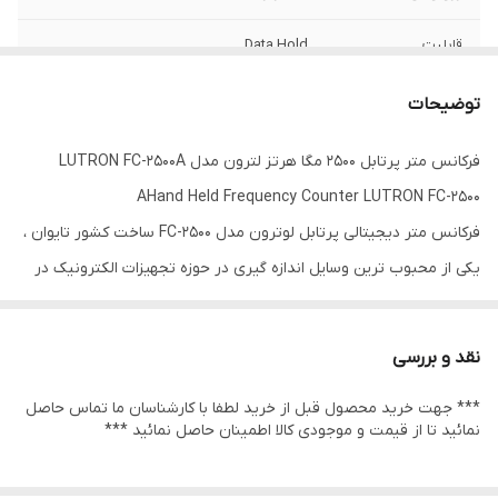
قابلیت
Data Hold
توضیحات
فرکانس متر پرتابل 2500 مگا هرتز لترون مدل LUTRON FC-2500A
AHand Held Frequency Counter LUTRON FC-2500
فرکانس متر دیجیتالی پرتابل لوترون مدل FC-2500 ساخت کشور تایوان ،
یکی از محبوب ترین وسایل اندازه گیری در حوزه تجهیزات الکترونیک در
کشور شناخته می­شود. این وسیله می­تواند تا میزان فرکانس را در 3 طیف
وسیع از مقدار 10 هرتز تا 10 مگا­هرتز؛ 5 مگا­هرتز الی 120 مگا­هرتز و 50
نقد و بررسی
مگا­هرتز الی 2500 مگا­هرتز ( نهایتا 2600 مگا­هرتز) را با حداقل دقت 4
*** جهت خرید محصول قبل از خرید لطفا با کارشناسان ما تماس حاصل
ppm + / - تا یک رقم و رزولوشن 0.1 هرتز اندازه­ گیری نماید. از ویژگی
نمائید تا از قیمت و موجودی کالا اطمینان حاصل نمائید ***
های بارز این محصول می­توان به طراحی زیبا، کارآیی با دقت بالا، قابلیت
تثبیت اطلاعات به واسطه Data Hold ، ثبت مقدار حداقل و حداکثر در