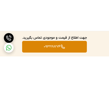
جهت اطلاع از قیمت و موجودی تماس بگیرید.
09132198274
برگشت به بالا