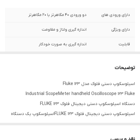
دارای ورودی های
دو ورودی ۴۰ مگاهرتز یا ۲۰ مگاهرتز
دارای ویژگی
اندازه گیری ولتاژ و مقاومت
قابلیت
اندازه گیری به صورت خودکار
اتصال به کامپیوتر
رابط نوری جدا برای اتصال به PC
توضیحات
اسیلوسکوپ دستی فلوک مدل Fluke 123
Industrial ScopeMeter handheld Oscilloscope 123 Fluke
دستگاه اسیلوسکوپ دستی دیجیتال فلوک FLUKE 123
اسیلوسکوپ دستی دیجیتال فلوک FLUKE 123اسیلوسکوپ یک دستگاه
اندازه گیری است که می توان از ان برای مشاهده و اندازه گیری
ولتاژً,فرکانس , زمان تناوب , اختلاف فاز و همچنین مشخصه های ولت
نقد و بررسی