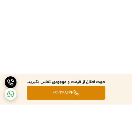
جهت اطلاع از قیمت و موجودی تماس بگیرید.
09132198274