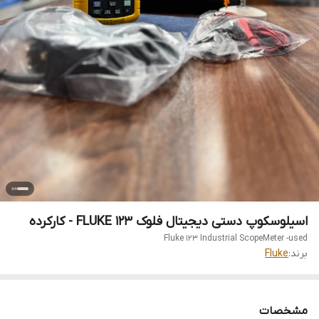
اسیلوسکوپ دستی دیجیتال فلوک FLUKE 123 - کارکرده
Fluke 123 Industrial ScopeMeter -used
برند:
Fluke
مشخصات