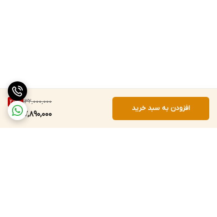
132,000,000
25
%
افزودن به سبد خرید
97,890,000
برگشت به بالا