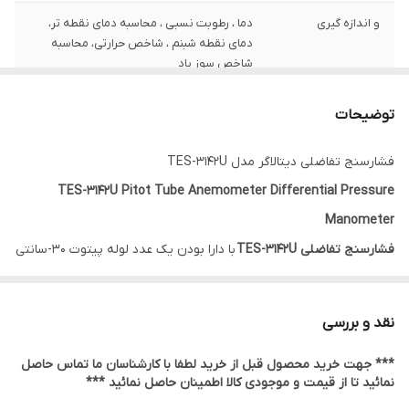
و اندازه گیری
دما ، رطوبت نسبی ، محاسبه دمای نقطه تر،
دمای نقطه شبنم ، شاخص حرارتی، محاسبه
شاخص سوز باد
قابلیت
اندازه گیری سرعت ماکزیمم، سرعت متوسط و
توضیحات
سرعت لحظه ای
فشارسنج تفاضلی دیتالاگر مدل TES-3142U
فشار تفاضلی
55- تا 55+ هکتو پاسگال با دقت نمایش 0.001
hPa
TES-3142U Pitot Tube Anemometer Differential Pressure
Manometer
فشار محیطی
10 to 2000 hpa با دقت نمایش 0.1 hpa
فشارسنج تفاضلی TES-3142U
با دارا بودن یک عدد لوله پیتوت 30-سانتی
حافظه ذخیره سازی
دارای حافظه دستی تا 99 مورد
متری ، امکان اندازه گیری سرعت باد, فلوی باد یا دبی حجمی سیال هوا را
دارد.
نقد و بررسی
این مانومتر ابزاری مناسب جهت اندازه گیری فشار صنعتی یا فشار
*** جهت خرید محصول قبل از خرید لطفا با کارشناسان ما تماس حاصل
تفاضلی است که تفاوت فشار بین دو نقطه را مشخص می کند.همچنین
نمائید تا از قیمت و موجودی کالا اطمینان حاصل نمائید ***
این فشارسنج با سنسور تعبیعه شده در سر دستگاه می تواند دما و