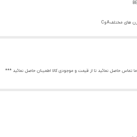
ای مختلف A و C
اب دکمه MAX
ا تماس حاصل نمائید تا از قیمت و موجودی کالا اطمینان حاصل نمائید ***
اتری دستگاه