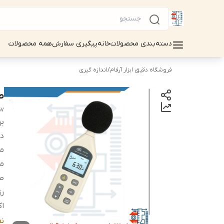
دسته‌بندی محصولات
خانه
پیگیری سفارش
همه محصولات
فروشگاه دقیق ابزار آرفام
/
اندازه گیری
صدا 
57
بر
دس
مح
مح
ص
ر
ا
ص
ن