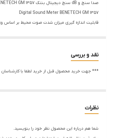
صدا سنج و dB سنج دیجیتال بنتک BENETECH GM 1357
Digital Sound Meter BENETECH GM 1357
قابلیت اندازه گیری میزان شدت صوت محیط بر اساس وزن ه
اندازه گیری صوت A از 30 تا 130 دسیبل و صوت C از 35 تا 130 دسیبل
انتخاب نوع اندازه گیری صوت بر اساس مکان مورد نظر FAST و SLOW
محدوده فرکانس کاری دستگاه GM 1357 از 31.5 هرتز تا 8.5 کیلو هرتز
نقد و بررسی
قابلیت نمایش حداکثر میزان صوت اندازه گیری شده با انتخ
*** جهت خرید محصول قبل از خرید لطفا با کارشناسان م
دارای خاموشی خودکار جهت صرفه جویی در میزان شارژ ب
تغذیه با استفاده از چهار باتری 1.5 ولتی و طول عمر بالا برای اندازه گیری
مشخصات فنی دستگاه صدا سنج و dB سنج دیجیتال بنتک BENETECH GM 1357
نظرات
30~130dBA、35~130dBC
Measuring range
+/- 1.5 dB (under reference conditions)
Accuracy
شما هم درباره این محصول نظر خود را بنویسید.
31.5Hz~8.5KHz
Frequency range