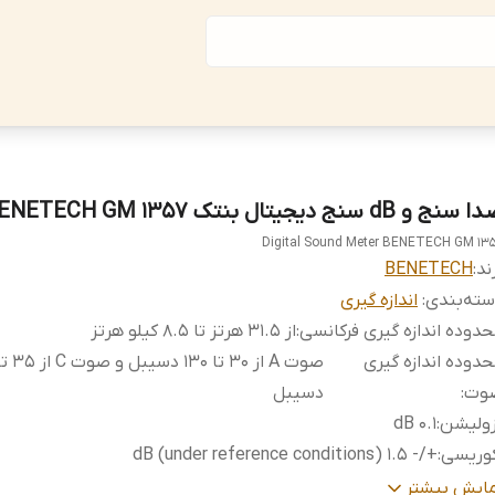
سنج و dB سنج دیجیتال بنتک BENETECH GM 1357
Digital Sound Meter BENETECH GM 13
ند:
BENETECH
ته‌بندی
:
اندازه گیری
دوده اندازه گیری فرکانسی
:
از 31.5 هرتز تا 8.5 کیلو هرتز
دوده اندازه گیری
وت
:
دسیبل
زولیشن
:
0.1 dB
کوریسی
:
+/- 1.5 dB (under reference conditions)
فحه نمایش
:
4 digits
مایش بیشتر