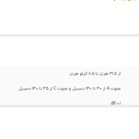
از 31.5 هرتز تا 8.5 کیلو هرتز
صوت A از 30 تا 130 دسیبل و صوت C از 35 تا 130 دسیبل
0.1 dB
+/- 1.5 dB (under reference conditions)
4 digits