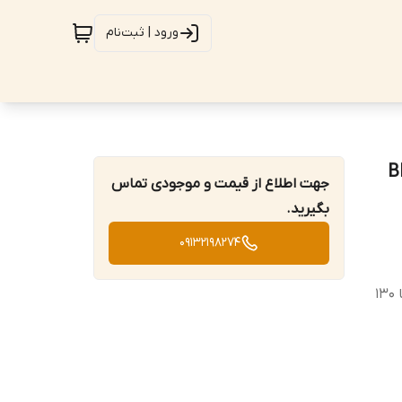
ورود | ثبت‌نام
جهت اطلاع از قیمت و موجودی تماس
بگیرید.
09132198274
صوت A از 30 تا 130 دسیبل و صوت C از 35 تا 130