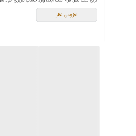
برای ثبت نظر، لازم است ابتدا وارد حساب کاربری خود شو
30~80,50~100,60~110,80~130, 30~130dB
Level range
افزودن نظر
50dB / 100dB
Linearity range
A / C
Frequency weighting
4digits
Digital Display
0.1dB
Resolution
2 times/second
Sample rate
50 dB scale at 1 dB step for monitoring
 pressure level display
Bar graph
 rate: 20times/second
OVER / UNDER
Over indication
t FS output impedance
AC output
approx. 600 ohm