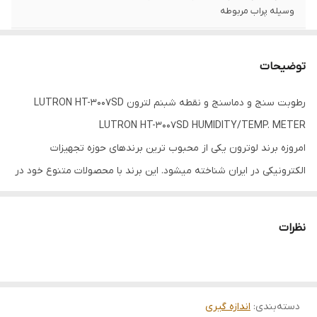
وسیله پراب مربوطه
نقطه شبنم
(48.9...25.3- ) C°
توضیحات
قابلیت
قابلبت اتصال به کامپیوتر توسط کابل و نرم
افزار مربوطه و همچنین اتصال مموری کارت
رطوبت سنج و دماسنج و نقطه شبنم لترون LUTRON HT-3007SD
LUTRON HT-3007SD HUMIDITY/TEMP. METER
گستره اندازه گیری
95...5 %RH
رطوبت
امروزه برند لوترون یکی از محبوب ترین برندهای حوزه تجهیزات
الکترونیکی در ایران شناخته می­شود. این برند با محصولات متنوع خود در
این زمره یکی از یکه تازان محسوب می­گردد. در این بخش به شرح کامل
رطوبت سنج و ترمومتر دیجیتال لوترون قابلیت اتصال کارت حافظه
نظرات
مدل HT-3007SD خواهیم پرداخت. این وسیله، همچون سایر محصولات
برند لوترون ساخت کشور تایوان است. دما یکی از مهم ترین عواملی
است که در حفظ سلامت دستگاه تاثیر گذاری بسیار بالایی دارد. اطلاع
دسته‌بندی
:
اندازه گیری
داشتن از موارد رسیدگی و نحوه عملکرد هر وسیله امکان بهره بری هر چه