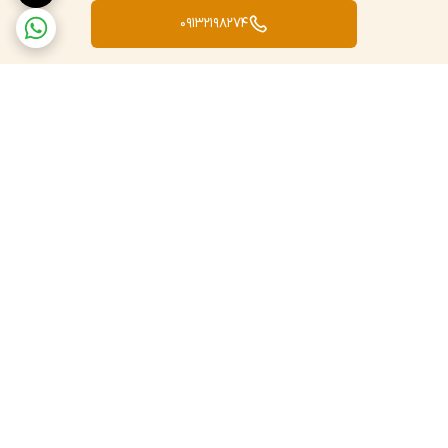
HT-3007SD :
09132198274
گستره اندازه گیری رطوبت: 95...5 %RH
دقت اندازه گیری رطوبت : 0.1 %RH
گستره اندازه دما به وسیله پراب مربوطه: (1300.... 100 -) C°
نقطه شبنم : (48.9...25.3- ) C°
Wet Bulb ( دمای حباب تر): (50... 21.6 -) °C
برگشت به بالا
قابلبت اتصال به کامپیوتر توسط کابل و نرم افزار مربوطه و همچنین
اتصال مموری کارت
ارسال ویژه
پشتیبانی و پاسخگویی ۲۴
ساعته