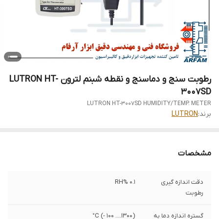
رطوبت سنج و دماسنج و نقطه شبنم لترون LUTRON HT-
3007SD
LUTRON HT-3007SD HUMIDITY/TEMP. METER
برند:
LUTRON
مشخصات
دقت اندازه گیری
0.1 %RH
رطوبت
گستره اندازه دما به
(1300.... 100 -) C°