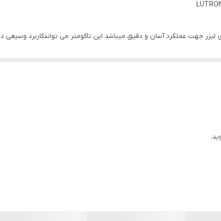
ی لیزر جهت عملکرد آسان و دقیق میباشد این تاکومتر می تواندکاربرد وسیعی 
دستگاه دورسنج دوگانه و هوشمند لترون مدل LUTRON DT-2268 یکی از موثرترین ابزارهای اندازه گیری
.دستگاه فوق بویژه در مکان هایی که سرعت دوران یا خطی اجسام بالا است و یا
رعت پمپ ها، موتورها و به طور کلی نگهداری صنعتی، تولید، کنترل کیفیت، آزمای
ید.
می باشد.