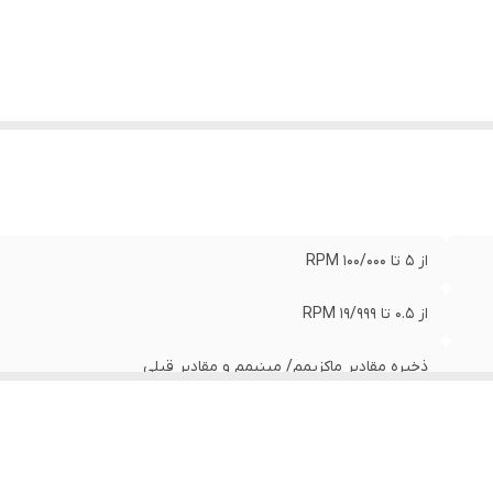
از 5 تا 100/000 RPM
از 0.5 تا 19/999 RPM
ذخیره مقادیر ماکزیمم/ مینیمم و مقادیر قبلی
0.1 RPM