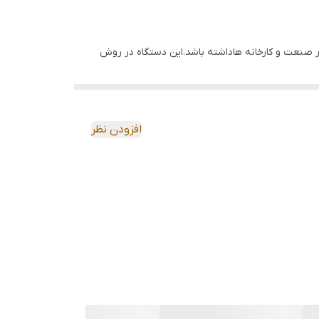
در صنعت و کارخانه هاداشته باشد.این دستگاه در روش
غیر تماسی از تاباندن اشعه لیزر برای اندازه گیری دور اجسام دوار استفاده میکند تا آسیب های محیطی را به حد اقل برساند. دامنه اندازه گیری این دستگاه در حالت غیر تماسی از 5 تا 99.999
دور در دقیقه و در حالت تماسی از 0.5 تا 19.999 دور در دقیقه و در اندازه گیری سرعت خطوط طولی 0.05 تا 1999.9 متر بر دقیقه را پشتیبانی می کند. رولوشن آن از 0.1 تا 1 دور دردقیقه برای
افزودن نظر
 دقیق سرعت و میزان چرخش اجسام دوار و سرعت خطوط طولی است که با کاربردهای
 مواردی که نمی توان با شی تماس نزدیک برقرار کرد
شگاه ها، مدارس و کالج ها می توان ازاین تاکومتر