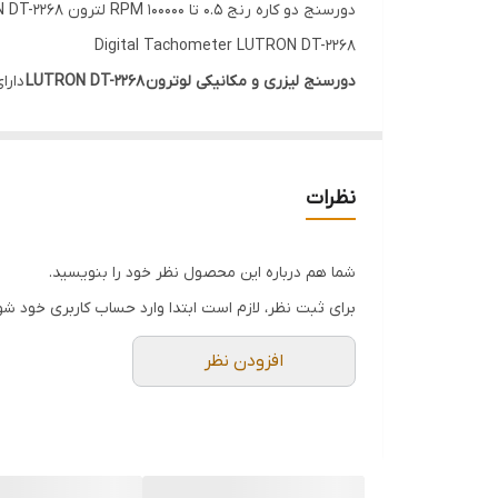
دورسنج دو کاره رنج 0.5 تا 100000 RPM لترون LUTRON DT-2268
Digital Tachometer LUTRON DT-2268
دورسنج لیزری و مکانیکی لوترون LUTRON DT-2268
دارا
اجسام دوار و 0.01 تا 1 برای سرعت خطوط طولی است. دقت اندازه گیری آن ( 0.05% + 1d) ± می باشد.
نظرات
دوگانه تماسی و غیر تماسی در صنایع اهمیت فراوان دارد
شما هم درباره این محصول نظر خود را بنویسید.
کاربرد زیادی دارد. همچنین در بازبینی و اندازه گیری س
برای ثبت نظر، لازم است ابتدا وارد حساب کاربری خود شو
استفاده نمود.زیرا از انواع دورسنج نوری ،مکانیکی ،لیزری 
افزودن نظر
مشخصات فنی دستگاه تاکومتر مدل LUTRON DT-2268
قابلیت اندازه گیری به دو روش نوری و مکانیکی
دارای لیزر برای عملکرد آسانتر