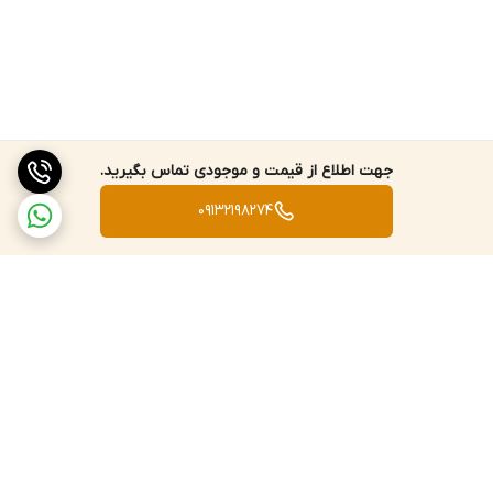
جهت اطلاع از قیمت و موجودی تماس بگیرید.
09132198274
برگشت به بالا