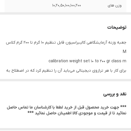
وزن های
10,20,50,100,100,200
کلاس
M قابل تنظیم
توضیحات
جعبه وزنه آزمایشگاهی کالیبراسیون قابل تنظیم 10 گرم تا 200 گرم کلاس
M
calibration weight set 10 to 200 gr class m
برای کار با هر ترازوی دیجیتالی می‌باید آن را تنظیم کرد که در اصطلاح به
این فرایند کالیبراسیون می گویند، تا ترازو به دقیق‌ترین شکل و بدون
خطا وزن را اندازه گیری کند. در تعریف دقیق تر، تنظیم دقیق ترازو به
نقد و بررسی
کمک مرجعی استاندارد را کالیبراسیون می گویند. این مرجع استاندارد برای
*** جهت خرید محصول قبل از خرید لطفا با کارشناسان ما تماس حاصل
تنظیم شدن، وزنه کالیبراسیون نام دارد. هدف اصلی از کالیبره کردن
نمائید تا از قیمت و موجودی کالا اطمینان حاصل نمائید ***
ترازو، لودسل و هرگونه ابزار اندازه گیری وزن، قابلیت ردیابی تا
استانداردهای ملی و بین‌المللی عنوان شده است که از طرف سازمان