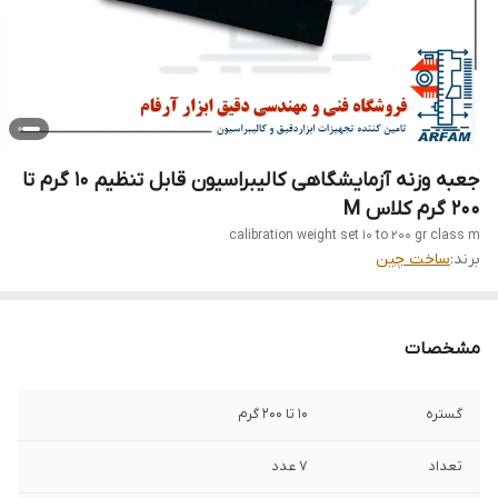
جعبه وزنه آزمایشگاهی کالیبراسیون قابل تنظیم 10 گرم تا
200 گرم کلاس M
calibration weight set 10 to 200 gr class m
برند:
ساخت چین
مشخصات
گستره
10 تا 200 گرم
تعداد
7 عدد