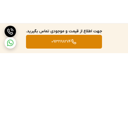
جهت اطلاع از قیمت و موجودی تماس بگیرید.
09132198274
برگشت به بالا