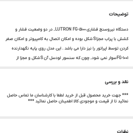
توضیحات
دستگاه نیروسنج فشاری LUTRON FG-5100 ‚ در دو وضعیت فشار و
کشش با پراب مجزا S شکل بوده و امکان اتصال به کامپیوتر و امکان صفر
کردن توسط اپراتور را نیز دارا می باشد . این مدل روی پایه نگهدارنده
FG-1001 سوار نمی شود‚ چون که سنسور لودسل آن S شکل و مجزا از
نیروسنج است .
مشخصات فنی :
نقد و بررسی
ظرفیت اندازه گیری : Newton ‚ 980 Lb ‚ 220 kg 100
*** جهت خرید محصول قبل از خرید لطفا با کارشناسان ما تماس حاصل
اندازه گیری در دو وضعیت فشار و کشش
نمائید تا از قیمت و موجودی کالا اطمینان حاصل نمائید ***
دقت اندازه گیری بالا
دارای سنسور مجزا
پراب مدل S
نظرات