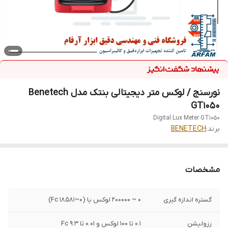
نورسنج / لوکس متر دیجیتالی بنتک مدل Benetech
GT1050
Digital Lux Meter GT1050
برند:
BENETECH
مشخصات
گستره اندازه گیری
0 ~ 200000 لوکس یا (0~18581 Fc)
رزولیشن
0.1 تا 100 لوکس و 0.01 تا 9.3 Fc