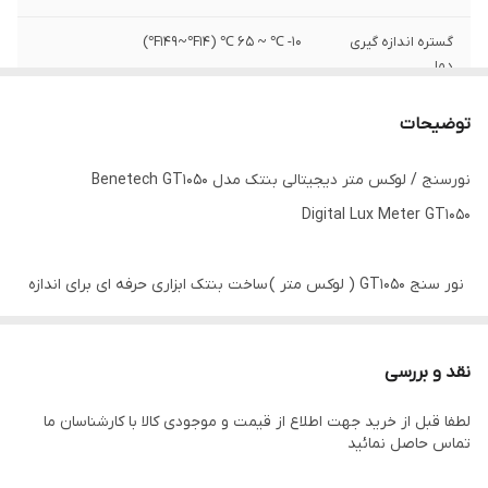
گستره اندازه گیری
10- ℃ ~ 65 ℃ (14℉~149℉)
دما
حداقل رزولیشن
0.1 ℃ (32℉)
توضیحات
دقت لوکس
±3% تا ±4%
نورسنج / لوکس متر دیجیتالی بنتک مدل Benetech GT1050
Digital Lux Meter GT1050
دقت دما
±1.5 ℃ (35℉)
نور سنج GT1050 ( لوکس متر ) ساخت بنتک ابزاری حرفه ای برای اندازه
گیری درخشندگی و روشنایی است.این لوکس متر با سنسور کابلی و جدا
شما را بهتر برای اندازه گیری شدت نور کمک میکند .
نقد و بررسی
لطفا قبل از خرید جهت اطلاع از قیمت و موجودی کالا با کارشناسان ما
نورسنج بنتک مدل GT1050 برای مهندسی اندازه گیری شدت نور، کنترل
تماس حاصل نمائید
کیفیت، پیشگیری از سلامت و اندازه گیری شدت نور در محیط های