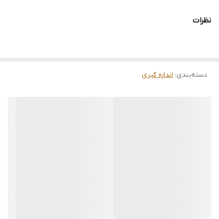
در رنجی وسیع، با دقت، سرعت و رزولوشن بالا اندازه گیری کنند. همچنین
نظرات
مدل VT-8204 علاوه اندازه گیری پارامترهای لرزش سنج می تواند
مقدار RPM و سرعت سطحی را نیز محاسبه کند. این پراب یدکی جزو لوازم
جانبی این چهار دستگاه به شمار می آید که کاربر می تواند بسته به نیاز
خود با نازلترین قیمت، به همراه 1 سال گارانتی معتبر شرکتی و 10 سال
دسته‌بندی
:
اندازه گیری
خدمات پس از فروش از فروشگاه دقیق ابزار آرفام تهیه و خریداری نماید.