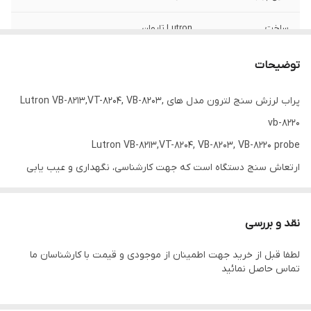
ساخت
Lutron تایوان
توضیحات
پراب لرزش سنج لترون مدل های Lutron VB-8213,VT-8204, VB-8203,
vb-8220
Lutron VB-8213,VT-8204, VB-8203, VB-8220 probe
ارتعاش سنج دستگاه است که جهت کارشناسی، نگهداری و عیب یابی
انواع تجهیزات صنعتی به کار گرفته می شود. تشخیص سطح لرزش گامی
مهم جهت پی بردن به وضعیت کیفی دستگاه می باشد. تعادل ضعیف،
نقد و بررسی
عدم هم ترازی و شل بودن نقاط اتصال قطعات می تواند باعث افزایش
لطفا قبل از خرید جهت اطمینان از موجودی و قیمت با کارشناسان ما
سطح لرزش دستگاه شود، عوامل ذکر شده نشان می دهند که چه زمانی
تماس حاصل نمائید
تجهیزات صنعتی ما نیاز به عیب یابی و تعمیرات دارند. لرزش سنج های
مدل VB-8203، VB-8213 و VB-8220 می تواند شتاب، تندی و جا به جایی را