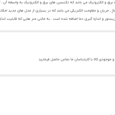
نه برق و الکترونیک می باشد که تکنسین های برق و الکترونیک به واسطه آن ، ک
لتاژ ، جریان و مقاومت الکتریکی می باشد که در بسیاری از مدل های جدید امکا
یستور و اندازه گیری دما اضافه شده است . به مالتی متر هایی که قابلیت اندازه
متر و LCR متر گویند که ساده شده کمیت های سلف L ، خازن C و مقاومت R می باشد . همچنین م
د .
که کاربر توسط پراب (سیم های مالتی متر) کمیتی الکتریکی را اندازه گیری م
موجودی کالا با کارشناسان ما تماس حاصل فرمایید
ی باشد یا دیجیتال ، مالتی متر ها به دو دسته دیجیتال و آنالوگ تقسیم بندی
 باشد که در مالتی متر ها ، این کار توسط یک سلکتور که بر روی خود مالتی متر
بر روی اندازه گیری ولتاژ قرار می دهیم و نیز رنج ولتاژ اندازه گیری را انتخاب م
دازه گیری ، فقط کافی است نوع کمیت را توسط سلکتور مشخص نماییم و مقدار آ
تی متر های اتو رنج نیز می توان دقت را توسط یک کلید و برای اندازه گیری