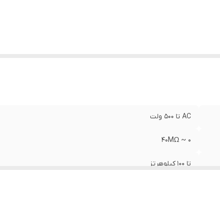
AC تا 500 ولت
۰ ~ ۴۰MΩ
تا 100 کیلوهرتز
۰-۲۰۰ میکروفاراد