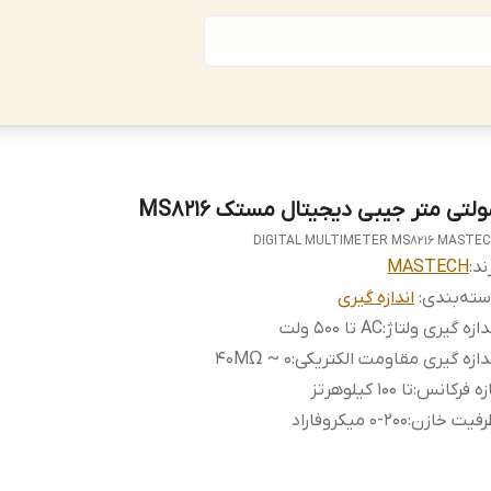
لتی متر جیبی دیجیتال مستک MS8216
DIGITAL MULTIMETER MS8216 MASTE
ند:
MASTECH
ته‌بندی
:
اندازه گیری
دازه گیری ولتاژ
:
AC تا 500 ولت
دازه گیری مقاومت الکتریکی
:
۰ ~ ۴۰MΩ
زه فرکانس
:
تا 100 کیلوهرتز
رفیت خازن
:
۰-۲۰۰ میکروفاراد