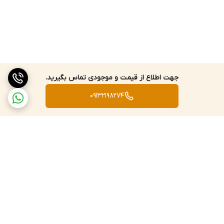
جهت اطلاع از قیمت و موجودی تماس بگیرید.
09132198274
برگشت به بالا