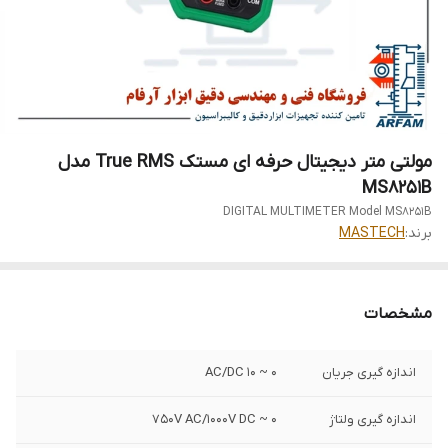
مولتی متر دیجیتال حرفه ای مستک True RMS مدل
MS8251B
DIGITAL MULTIMETER Model MS8251B
برند:
MASTECH
مشخصات
اندازه گیری جریان
0 ~ 10 AC/DC
اندازه گیری ولتاژ
0 ~ 750V AC/1000V DC