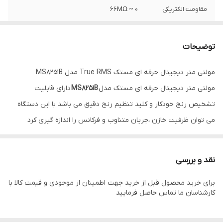
مقاومت الکتریکی
0 ~ 66MΩ
ظرفیت خازن
0 ~ 66mF
توضیحات
محدوده دما
20 C ~ 1000 C
مولتی متر دیجیتال حرفه ای مستک True RMS مدل MS8251B
مولتی متر دیجیتال حرفه ای مستک مدل
MS8251B
دارای قابلیت
تشخیص رنج خودکار و کلید تنظیم رنج دقیق می باشد با این دستگاه
می توان ظرفیت خازن ،جریان متناوب و فرکانس را اندازه گیری کرد
همچنین قابلیت اندازه گیری Duty Cycle را دارا می باشد.
از توانایی های این
دستگاه مولتی متر MS8251B
مستک
می توان به اندازه
نقد و بررسی
گیری همزمان فرکانس با اندازه گیری ولتاژ و جریان AC و اندازه گیری دما
برای خرید محصول قبل از خرید جهت اطمینان از موجودی و قیمت کالا با
برحسب سانتی گراد و فارنهایت به همراه ترموکوپل اشاره نمود.
کارشناسان ما تماس حاصل فرمایید
MS8251B یک مولتی متر دیجیتال اتو رنج با قابلیت اندازه گیری رنج
وسیعی از کمیت های الکتریکی می باشد و قابلیت اندازه گیری True