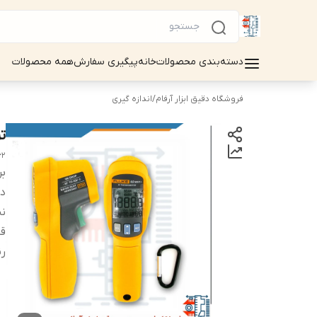
دسته‌بندی محصولات
خانه
پیگیری سفارش
همه محصولات
فروشگاه دقیق ابزار آرفام
/
اندازه گیری
تر
ld Infrared Laser Thermometer
بر
دس
نس
قا
رن