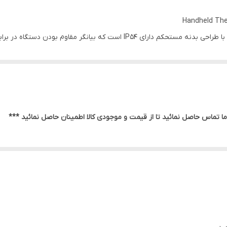
Handheld The
است. این ترمومتر با رنج اندازه گیری دمایی از -30 تا 650 درجه سانتی گراد، لیزر دوگانه برای اندازه گیری دقیق 
ایشگر چند گانه این دستگاه بزرگ و خوانا بوده و دارای نور پس زمینه است.
ا تماس حاصل نمائید تا از قیمت و موجودی کالا اطمینان حاصل نمائید ***
رای نور پس زمینه