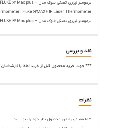
ترمومتر لیزری تفنگی فلوک مدل + FLUKE 62 Max plus
rmometer | Fluke 62MAX+ IR Laser Thermometer
دمایی تجهیزات و اندازه گیری دمای نقاط مختلف باشد. نم
مشخصات فنی فنگی فلوک مدل FLUKE 62 Max plus:
نقد و بررسی
رنج اندازه گیری دما از -30 درجه سانتی گراد تا 650 درجه سانتی گراد
*** جهت خرید محصول قبل از خرید لطفا با کارشناسان م
مجهز به دو لیزر برای اندازه گیری دقیق تر
دارای نمایشگر بزرگ و خوانا به صورت چند گانه و دا
نسبت اندازه گیری دمایی 12:1
نظرات
شما هم درباره این محصول نظر خود را بنویسید.