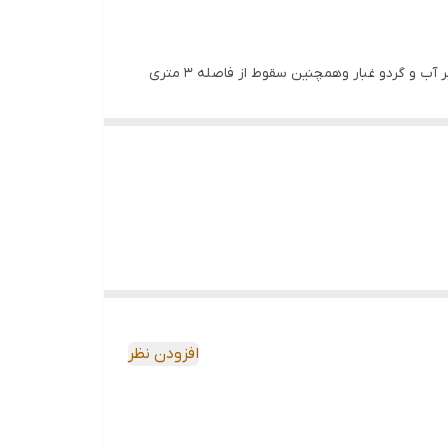
ترمومتر لیزری تفنگی فلوک مدل + FLUKE 62 Max plus با طراحی بدنه مستحکم دارای IP54 است که بیانگر مقاوم بودن دستگاه در برابر آب و گردو غبار وهمچنین سقوط از فاصله 3 متری
دما ، ابعاد کوچک و طراحی ارگونومیک می تواند انتخابی مناسب برای بازرسی
افزودن نظر