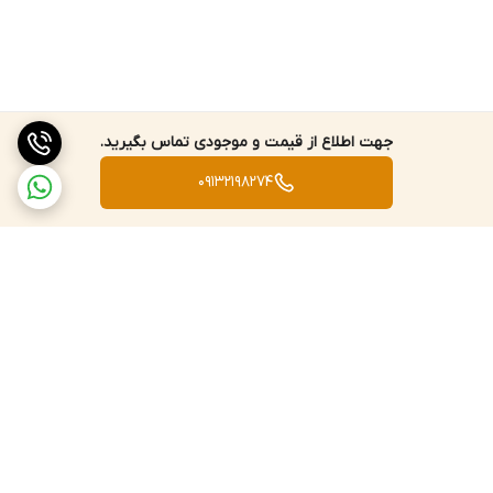
دارای صفحه نمایش LCD با 6000 شمارنده
سایر مشخصات و ویژگی ها
هشدار کاهش باتری
قابلیت اتورنج
جهت اطلاع از قیمت و موجودی تماس بگیرید.
دیتا هلدینگ
09132198274
صفحه نمایش دوگانه
دتکور ولتاژ غیرتماسی
اندازه گیری مقادیر ماکزیمم و مینیمم
استاندارد
استاندارد بین المللی الکترو ایمنی EN 61010-1 ، EN 61010-2-030 ، EN
برگشت به بالا
61010-2-033
دارای CAT III 600V از EN 61010-1، EN 61010-2-030 ، EN 61010-2-033 و
درجه 2 برای آلودگی
استانداردها،تاییدیه ها و سایر مشخصات