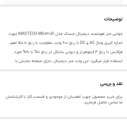
بازه فرکانس
0~3 KHz
توضیحات
محدوده ولتاژ
6 تا 600 ولت
مولتی متر هوشمند دیجیتال مستک مدل MASTECH MS8301D جهت
اندازه گیری ولتاژ AC و DC تا رنج 600 ولت، مقاومت تا رنج 10 مگا اهم،
فرکانس تا رنج 3 کیلوهرتز و دیوتی سایکل در رنج 10% تا 90% مورد
استفاده قرار میگیرد. این ولت متر دیجیتال، دارای صفحه نمایش با
توانایی شمارش 6000 رقم است. همچنین دارای نمایشگر دوگانه و رنج
خودکار می باشد. این اهم متر، توانایی تست محدوده ولتاژ یا NCV را دارد.
نقد و بررسی
ولت متر دیجیتال مستک مدل MASTECH MS8301D دارای قابلیت ثابت
برای خرید محصول جهت اطمینان از موجودی و قسمت کارا با کارشناسان
نگه داشتن داده ها، نمایش ماکزیمم و مینیمم و نمایشگر کاهش باتری
ما تماس حاصل فرمایید
است. همچنین صفحه نمایشگر دارای نور پس زمینه است که استفاده را
در فضاهای کم نور، تسهیل می کند.این دستگاه اتوماتیک قابلیت اندازه
گیری رنج های مختلف را دارد و دارای عملکرد پایدار و ساختار جدید است.