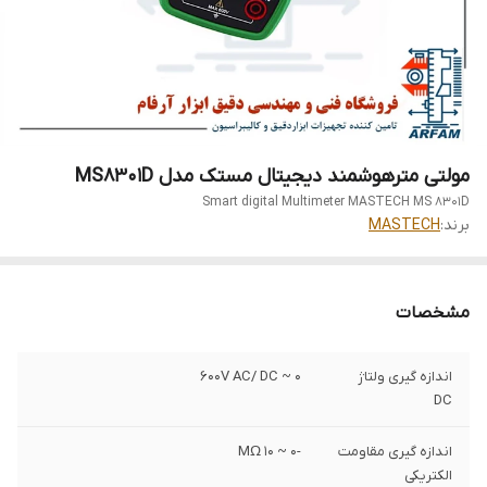
مولتی مترهوشمند دیجیتال مستک مدل MS8301D
Smart digital Multimeter MASTECH MS 8301D
برند:
MASTECH
مشخصات
اندازه گیری ولتاژ
0 ~ 600V AC/ DC
DC
اندازه گیری مقاومت
-0 ~ 10 MΩ
الکتریکی