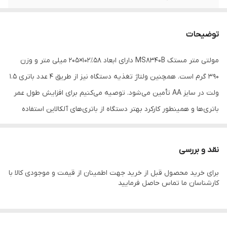
ظرفیت خازن
0 ~ 220mF
توضیحات
بازه فرکانس
0~220MHz
مولتی متر مستک MS8340B دارای ابعاد 58٪102×205 میلی متر و وزن
منبع تغذیه
عدد باتری 1.5 ولت
390 گرم است. همچنین ولتاژ تغذیه دستگاه نیز از طریق 4 عدد باتری 1.5
ولت در سایز AA تأمین می‌شود. توصیه می‌کنیم برای افزایش طول عمر
باتری‌ها و همینطور کارکرد بهتر دستگاه از باتری‌های آلکالاین استفاده
کنید که طول عمر بیش‌تری نسبت به باتری‌های معمولی دارندمولتی
متر دیجیتال مدل MS8340B قابلیت اندازه گیری ولتاژ در حد میلی ولت
نقد و بررسی
به صورت اختصاصی تا 220 میلی ولت و اندازه گیری جریان در رنج uA و
برای خرید محصول قبل از خرید جهت اطمینان از قیمت و موجودی کالا با
mA و با دقت بسیار بالا را داراست که مناسب و ایده آل برای انواع مدارات
کارشناسان ما تماس حاصل فرمایید
و برد های الکترونیکی است. این مولتی متر با قابلیت اتصال به کامپیوتر
از طریق پورت USB می تواند به راحتی مقادیر اندازه گیری را بر روی
کامپیوتر انتقال و نمایش دهد. این مولتی متر حرفه ای ولتاژ ac تا 700