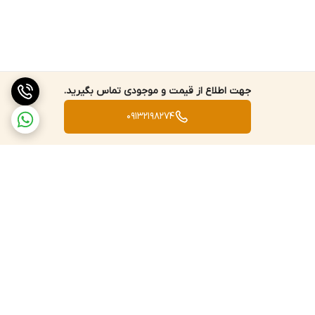
جهت اطلاع از قیمت و موجودی تماس بگیرید.
09132198274
برگشت به بالا