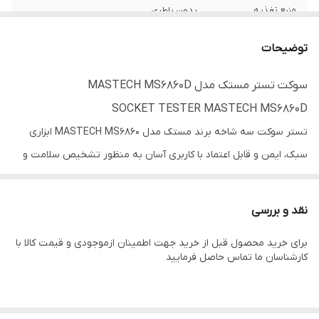
منبع تغذیه
بدون باطری
توضیحات
سوکت تستر مستک مدل MASTECH MS6860D
SOCKET TESTER MASTECH MS6860D
تستر سوکت سه شاخه برند مستک مدل MASTECH MS6860 ابزاری
سبک، ایمن و قابل اعتماد با کاربری آسان به منظور تشخیص سلامت و
ایمنی سوکت ها ساخته و عرضه بازار شده است. این دستگاه دارای طراحی
بادوام، مدرن و ارگونومیک با محل انگشت نرم و منحصر به فرد می باشد.
نقد و بررسی
تستر سوکت MS6860 در مدل های B / C / D / E طراحی و ساخته شده
برای خرید محصول قبل از خرید جهت اطمینان ازموجودی و قیمت کالا با
است که از دقت بالایی برخوردار هستند و دارای رنج های مختلف ولتاژ
کارشناسان ما تماس حاصل فرمایید
AC شامل 110 ولت (USA)برای مدل MS6860B، 220 ولت (AU) برای مدل
MS6860C ، 230 ولت (EU) برای مدل MS6860D، 230 ولت (UK) برای
مدل MS6860E می باشد.تستر سوکت سه شاخه برند مستک مدل