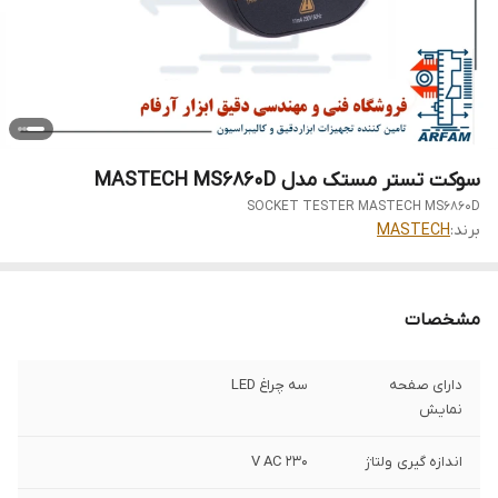
سوکت تستر مستک مدل MASTECH MS6860D
SOCKET TESTER MASTECH MS6860D
برند:
MASTECH
مشخصات
دارای صفحه
سه چراغ LED
نمایش
اندازه گیری ولتاژ
230 V AC