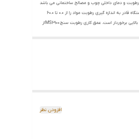
قابل اطمینان برای اندازه گیری رطوبت و دمای داخلی چوب و مصالح ساختمانی می باشد
که دارای دو سنسور شبیه دوشاخ است که در داخل اجسام مورد نظر فرو رفته و رطوبت و دمای مربوطه را اندازه گیری می نماید. این دستگاه قادر به اندازه گیری رطوبت مواد را از 0.0 تا 60.0
درصد، رطوبت نسبی از 10 تا 90 درصد، دمای محیط از 10- تا 50 درجه سانتی گراد و یا از 14 تا 122 درجه فارنهایت می باشد که از دقت بسیار بالایی برخوردار است. عمق کاری رطوبت سنج MS6900 از
0 تا 50 میلی متر است و دارای رنج های اندازه گیری رطوبت به شرح زیر است: چوب های راش، صنوبر، لارچ، توس، گیلاس، گردو از 8.5 تا 60 درصد، بلوط، سرو، افرا، درخت خاکستر، درخت آبشار
صورتی، گز از 6.8 تا 53.4 درصد، سیمان صاف و بتن از 0.9 تا 24.5 درصد، کفپوش آندریت از 0 تا 12.2 درصد، ملات سیمان از 0.7 تا 9.2 درصد، ملات آهک و گچ از 0.5 تا 11.1 درصد و آجر از 0 تا 17.8
ابل حمل است که مناسب برای اندازه گیری رطوبت و دمای داخلی انواع چوب مانند راش،
ستگاه می توان به خاموش شدن خودکار، اندازه گیری
نایع و مشاغل از جمله صنیع چوب، ساختمان سازی و عمران، راه سازی و معماری می
ی از مصرف انرژی و افزایش طول عمر باتری به طور خودکار خاموش می
افزودن نظر
ی در محیط های تاریک و یا نامطلوب نوری را می دهد و خطاهای ناشی از
ری را مشخص می کند و از آن جایی که باتری ضعیف به
 واحد ها و پارامتر های مختلف اندازه گیری می باشد