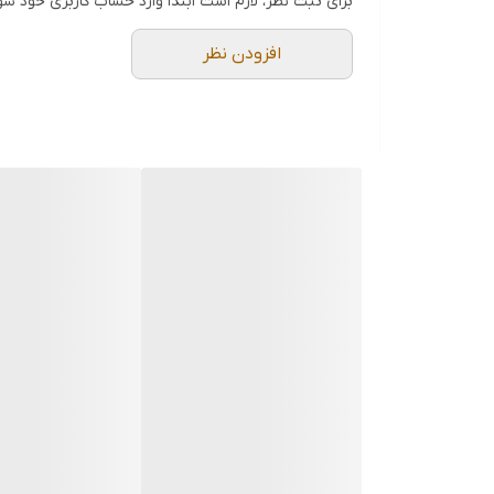
برای ثبت نظر، لازم است ابتدا وارد حساب کاربری خود شو
که به راحتی قابل تنظیم است.
ابعاد این دستگاه برابر 29 x 56 x 130 میلی متر، وزن دستگاه به همراه باتری برابر با 120 گرم و رنگ آن سبز و مشکی است.
افزودن نظر
مشخصات فنی رطوبت سنج چوب نفوذی دیجیتال برند
12.2 درصد، ملات سیمان از 0.7 تا 9.2 درصد، ملات آهک و گچ از 0.5 تا 11.1 درصد و آجر از 0 تا 17.8 درصد می باشد.
نور پس زمینه، سرعت نمونه برداری 240 میلی ثانیه، انتخاب حالت های WB, TD, °C, °F و RH% و ثابت نگهداشتن داده ها می باشد.