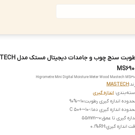
رطوبت سنج چوب و جامدات دیج
MS690
Higrometre Mini Digital Moisture Meter Wood Mastech MS69
ند:
MASTECH
ته‌بندی
:
اندازه گیری
دوده اندازه گیری رطوبت
:
10~90%
دوده اندازه گیری دما
:
-10~+50 C
دازه گیری تا عمق
:
0~55mm
ت اندازه گيري
:
0.1%RH