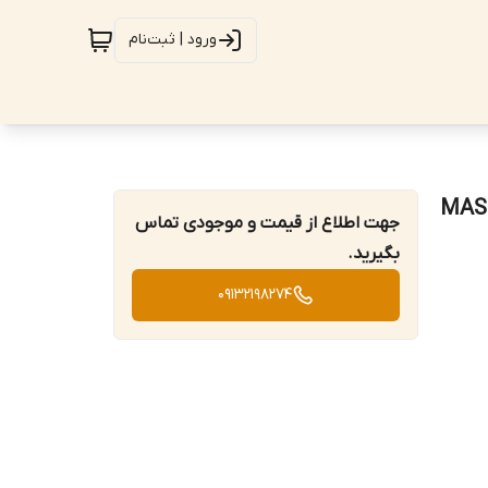
ورود | ثبت‌نام
یتال مستک مدل MASTECH
جهت اطلاع از قیمت و موجودی تماس
بگیرید.
09132198274