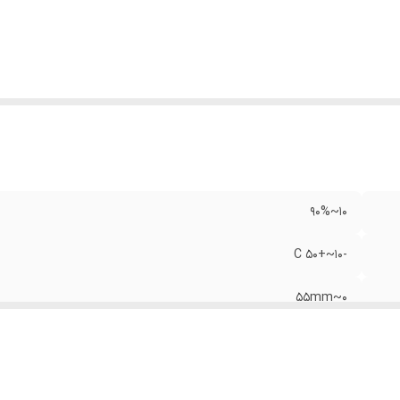
10~90%
-10~+50 C
0~55mm
0.1%RH