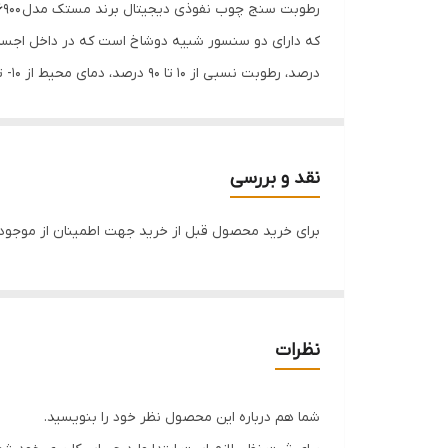
نقد و بررسی
صنوبر، گیلاس، سرو، گردو، افرا، درخت خاکستر، گز و مصا
برای خرید محصول قبل از خرید جهت اطمینان از موجودی 
مقدار ماکزیمم / مینیمم، نمایش کاهش باتری، نور پس زمینه، سرعت نمونه برداری 240 میلی ثانیه، انتخاب حالت های F
مشخصات کلی رطوبت سنج چوب نفوذی دیجیتال برند 
باشد. این دستگاه ا
نظرات
شود. صفحه نمایش
کاربر را کاهش می دهد. از دیگر قابلیت های این دستگا
شما هم درباره این محصول نظر خود را بنویسید.
دستگاه آسیب زده و موجب افزایش خطا در اندازه گیری می