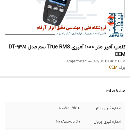
کلمپ آمپر متر 1000 آمپری True RMS سم مدل DT-9381
CEM
Ampermeter 1000 AC/DC DT-9381 CEM
برند:
CEM
مشخصات
اندازه گیری ولتاژ
تا 1000Vac/dc
اندازه گیری جریان
0 تا 1000Aac/dc