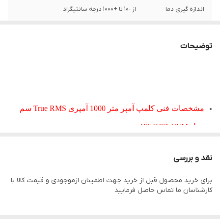
اندازه گیری دما
از -10 تا +1000 درجه سانتیگراد
توضیحات
مشخصات فنی
کلمپ آمپر متر 1000 آمپری True RMS سم
مدل DT-9381 CEM:
محدوده اندازه گیری ولتاژ: از 0 تا 1000Vac/dc
نقد و بررسی
محدوده اندازه گیری جریان: از 0 تا 1000Aac/dc
برای خرید محصول قبل از خرید جهت اطمینان ازموجودی و قیمت کالا با
محدوده اندازه گیری دما: از -10 تا +1000 درجه سانتیگراد
کارشناسان ما تماس حاصل فرمایید
محدوده اندازه گیری مقاومت: از 0 تا 40
محدوده اندازه گیری فرکانس: از 0 تا 10 کیلوهرتز