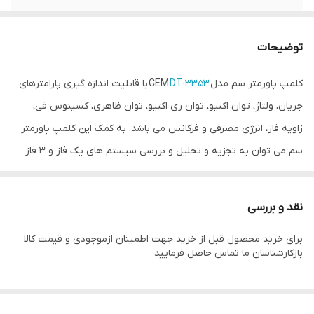
دارای صفحه
lEDدوگانه با نور پس زمینه
نمایش
توضیحات
حافظه ذخیره سازی
برای ذخیره و بازخوانی تا ۹۹ مجموعه از داده ها
کلمپ پاورمتر سم مدل CEM
DT-3353
با قابلیت اندازه گیری پارامترهای
جریان، ولتاژ، توان اکتیو، توان ری اکتیو، توان ظاهری، کسینوس فی،
زاویه فاز، انرژی مصرفی و فرکانس می باشد. به کمک این کلمپ پاورمتر
سم می توان به تجزیه و تحلیل و بررسی سیستم های یک فاز و ۳ فاز
پرداخت و مقادیر واقعی ولتاژ و جریان (True RMS) را به صورت بسیار
دقیق اندازه گیری کرد.این دستگاه به صورت کلمپی اندازه گیری ها را
نقد و بررسی
بدون قطع جریان مدار با دقت بالا انجام داده و قابلیت ذخیره داده های
برای خرید محصول قبل از خرید جهت اطمینان ازموجودی و قیمت کالا
اندازه گیری و انتقال آن از طریق USB را دارد.همچنین کلمپ پاور متر سم
بازکارشناسان ما تماس حاصل فرمایید
مدل CEM DT-3353 دارای صفحه نمایش LCD دوگانه با نور پس زمینه
می باشد که می توان مقادیر حاصل از اندازه گیری و همچنین مقادیر
کمینه/بیشینه را بر روی آن نمایش داد. علاوه بر این می توانید تا ۹۹