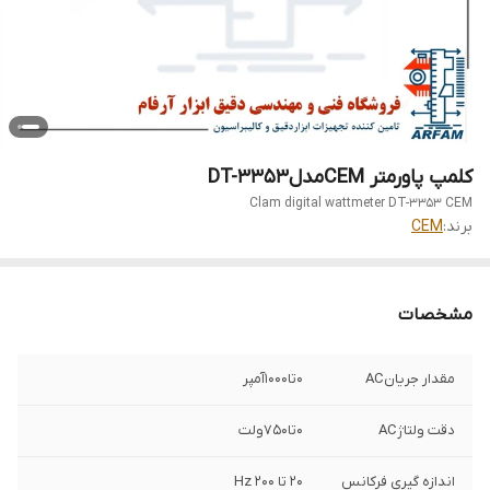
کلمپ پاورمتر CEMمدلDT-3353
Clam digital wattmeter DT-3353 CEM
برند:
CEM
مشخصات
مقدار جریانAC
0تا۱۰۰۰آمپر
دقت ولتاژAC
۰تا۷۵۰ولت
اندازه گیری فرکانس
۲۰ تا ۲۰۰ Hz