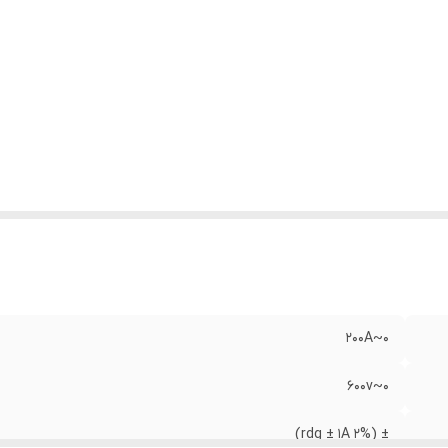
۰~200A
۰~۶۰۰v
± (2% rdg ± 1A)