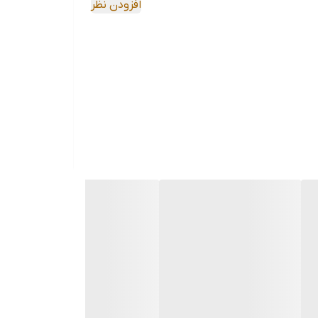
افزودن نظر
± (2% rdg ± 1A)