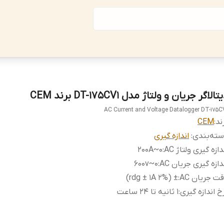
تالاگر جریان و ولتاژ مدل DT-175CV1 برند CEM
AC Current and Voltage Datalogger DT-175C
ند:
CEM
ته‌بندی
:
اندازه گیری
دازه گیری ولتاژ AC
:
۰~200A
دازه گیری جریان AC
:
۰~۶۰۰v
ت جریان AC
:
± (2% rdg ± 1A)
خ اندازه گیری
:
1 ثانیه تا 24 ساعت