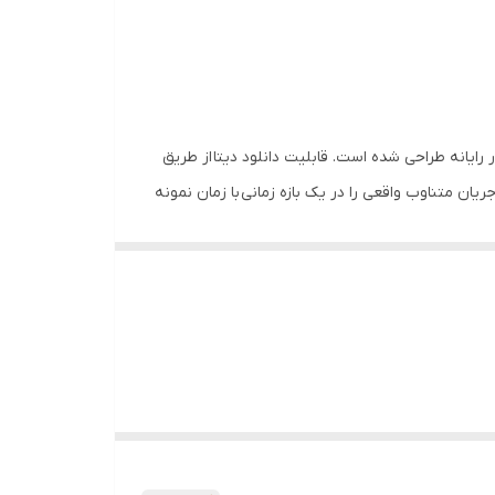
ن حداکثر 200 آمپر و ولتاژ 600 ولت و همچنین آنالیز نموداری در رایانه طراحی شده است. قابلیت دانلود دیتا از طریق
ه کامپیوتر به کمک نرم افزار اختصاصی را داراست . دیتالاگر یک ثبت کننده اطلاعات می باشد که RMS ولتاژ و جریان متناوب واقعی را در یک بازه زمانی با زمان نمونه
ن خودکار و نشان دهنده باتری و ساعت . نشان دادن مقدار نرمال و پیک جریان و
گرفتن عکس با استفاده از دکمه تعبیه شده در دستگاه . شامل اقلام نظیر کلمپر جریان ، باتری و آداپتور می باشد. حافظه برای ذخیره 100000 پوینت دیتا در داخل دستگاه موجود می باشد.
 جریان ، دیتا لاگر جریان و ولتاژ مدل DT-175CV1 محصول با کیفیت برند CEM تایوان برای اندازه گیری با دقت بالا و همچنین بررسی و آنالیز از طریق