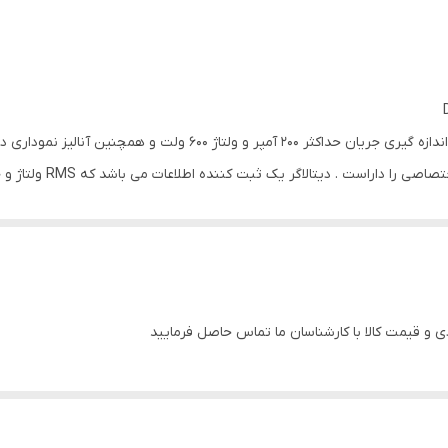
1 ثانیه تا 24 ساعت
دیتالاگر جریان و ولتاژ کمپانی CEM مدل DT-175CV1 برای اندازه گیری جریا
اینترفیس USB و انتقال ب
برداری قابل تنظیم اندازه و ثبت کرده و از طریق اینترفیس USB به رایانه انتقال می دهد. ویژگی خاموش شد
رزولوشون دقت 0.1 برای اندازه گیری ولتاژ و
و قیمت کالا با کارشناسان ما تماس حاصل فرمایید