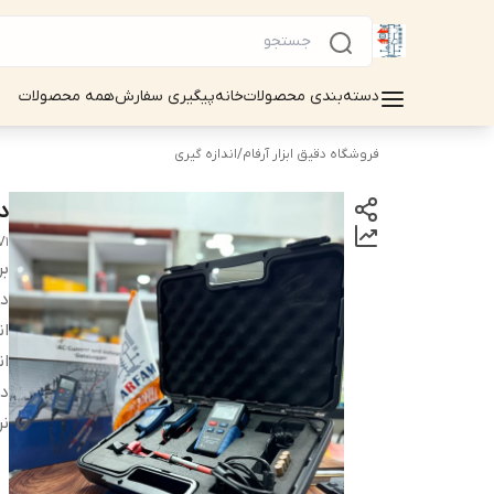
دسته‌بندی محصولات
خانه
پیگیری سفارش
همه محصولات
فروشگاه دقیق ابزار آرفام
/
اندازه گیری
دی
V1
بر
دس
ان
ان
دق
نر