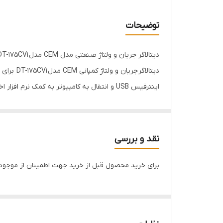
نرخ اندازه گیری
توضیحات
دیتالاگر جریان و ولتاژ صنعتی مدل CEM مدل DT-175CV1
نقد و بررسی
ارتباط با کامپیوتر موجود است .
برای خرید محصول قبل از خرید جهت اطمینان از موجودی 
ویژگی های دیتالاگر مدل CEM DT-175CV1
نمایشگر دیجیتالی
اندازه گیری RMS
دارای حافظه ذخیره سازی 100000 پوینت