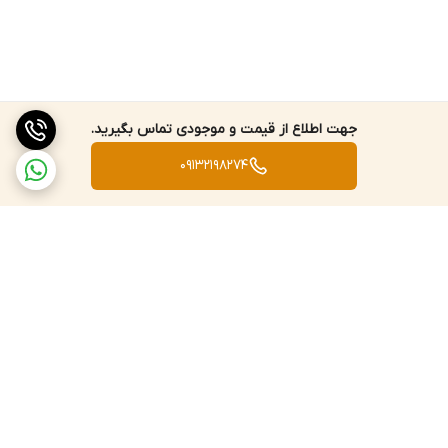
جهت اطلاع از قیمت و موجودی تماس بگیرید.
09132198274
برگشت به بالا