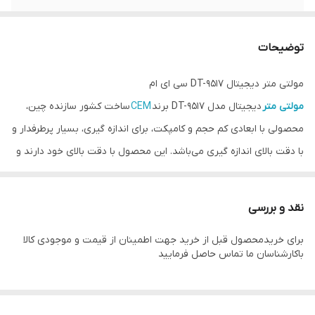
دارای ظرفیت
6000uF
توضیحات
تست تداوم ولتاژ
50Ω
مولتی متر دیجیتال DT-9517 سی ای ام
مولتی متر
دیجیتال مدل DT-9517 برند
CEM
ساخت کشور سازنده چین،
محصولی با ابعادی کم حجم و کامپکت، برای اندازه گیری، بسیار پرطرفدار و
با دقت بالای اندازه گیری می‌باشد. این محصول با دقت بالای خود دارند و
از نظر قیمتی بسیار مقرون به صرفه می‌باشد. محصولات شرکت CEM در
زمینه تجهیزات تست و اندازه گیری دارای تنوع بسیار زیاد برای کاربران در
نقد و بررسی
صنعت می‌باشد.
برای خریدمحصول قبل از خرید جهت اطمینان از قیمت و موجودی کالا
ویژگی های مولتی متر DT-9517
باکارشناسان ما تماس حاصل فرمایید
ولتاژ متناوب: 1000 ولت
ولتاژ 1000 ولت DC با دقت 0.5٪ ± 3
جریان 10A AC