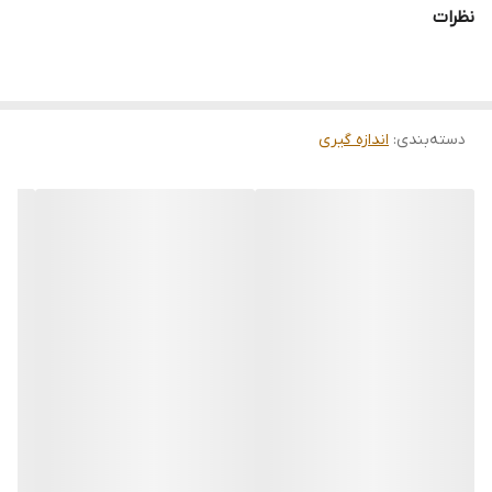
نظرات
جریان 10A DC
مقاومت 60 مگا
دمای کاری ℃20 تا 1000 ﹣ ℉ 4 تا 1832
ظرفیت 6000uF
دسته‌بندی
:
اندازه گیری
1 تا 99٪ :DUTY CYCLE
فرکانس: 10 مگاهرتز با دقت 1.0٪ ± 2
بررسی دیود: حداکثر 3 ولت
دارای صفحه نمایش LCD
نمایشگر دیجیتال: 6000 پیکسل
دارای عملکرد VFD
ابعاد مولتی متر (HxWxD): 183mm x 90mm x 45mm
وزن: 350 گرم
این دستگاه می تواند ولتاژ AC را در رنج 1000 ولت با دقت 1%+5، ولتاژ
DC را در رنج 1000 ولت با دقت 0.5%+3، شدت جریان AC را در رنج 10