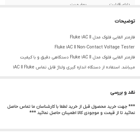
دارای قابلیت
بوق و بیزر
توضیحات
فازمتر القایی فلوک مدل Fluke 1AC II
Fluke 1AC II Non-Contact Voltage Tester
فازمتر القایی فلوک مدل Fluke 1AC II دستگاهی دقیق و با کیفیت
میباشد. استفاده از دستگاه اندازه گیری ولتاژ قابل تماس 1AC II Fluke
بسیار آسان است کافی است نوک آن را به نوار ترمینال ، پریز یا سیم
تغذیه نزدیک کنید. وقتی نوک قرمز می شود و دستگاه بوق می زند ، می
نقد و بررسی
دانید که ولتاژ موجود است. برقکاران ، تعمیر و نگهداری ، سرویس ،
*** جهت خرید محصول قبل از خرید لطفا با کارشناسان ما تماس حاصل
پرسنل ایمنی و صاحبان خانه می توانند به سرعت مدارهای پرانرژی را در
نمائید تا از قیمت و موجودی کالا اطمینان حاصل نمائید ***
محل کار یا خانه آزمایش کنند و حتی سیم های اشتباه پریز برق را
تشخیص دهند.