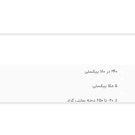
240 در 180 پیکسلی
5 مگا پیکسلی
از 20- تا 650 درجه سانتی گراد
کمتر از 0.05 درجه سانتی گراد در 30 درجه