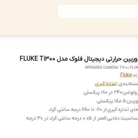
ربین حرارتی دیجیتال فلوک مدل FLUKE Ti300
INFRARED CAMERA Ti300 FLU
ند:
Fluke
ته‌بندی
:
اندازه گیری
زولوشن
:
240 در 180 پیکسلی
ربین
:
5 مگا پیکسلی
ای اندازه گیری
:
از 20- تا 650 درجه سانتی گراد
ساسیت دمایی
:
کمتر از 0.05 درجه سانتی گراد در 30 درجه