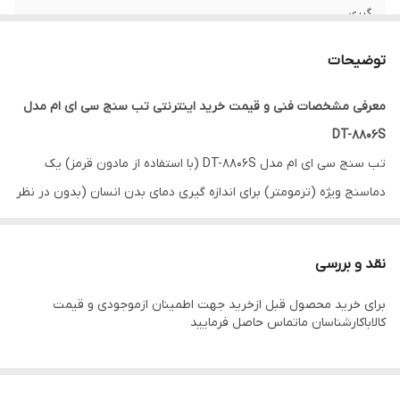
گیری
میزان تحمل رطوبت
≤85%
توضیحات
توان مصرفی
DC 3V (2x”AAA” batteries)
معرفی مشخصات فنی و قیمت خرید اینترنتی تب سنج سی ای ام مدل
DT-8806S
تب سنج سی ای ام مدل DT-8806S (با استفاده از مادون قرمز) یک
دماسنج ویژه (ترمومتر) برای اندازه گیری دمای بدن انسان (بدون در نظر
گرفتن دمای محیط) می باشد. این دستگاه (با استفاده از امواج مادون
قرمز) برای اندازه گیری سطوح و دمای بدن انسان و نوزادان بدون نیاز
نقد و بررسی
تماس طراحی شده است و انتخابی بسیار مناسب برای تشخیص بیماری
برای خرید محصول قبل ازخرید جهت اطمینان ازموجودی و قیمت
های مختلف از جمله
تشخیص کرونا
می باشد. می‌توان گفت تب‌سنج یکی
کالاباکارشناسان ماتماس حاصل فرمایید
از لوازم اولیه‌ی پزشکی است و جز لوازم کمک‌های اولیه محسوب می‌شود.
خصوصاً اگر در خانه کودک کم سن و سال وجود داشته باشد، تب‌سنج
می‌تواند هنگام بیماری به والدین کمک کند فرایند بهبودی فرزندشان را