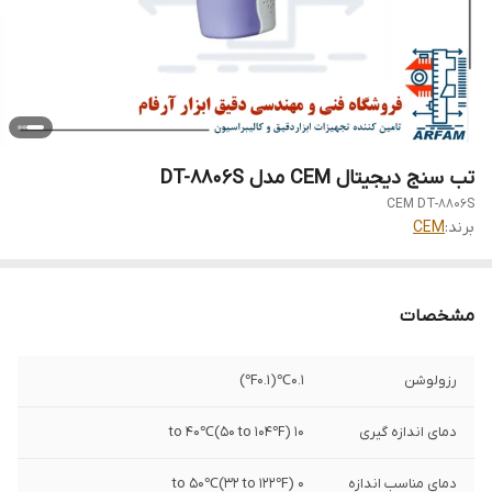
تب سنج دیجیتال CEM مدل DT-8806S
CEM DT-8806S
برند:
CEM
مشخصات
رزولوشن
0.1℃(0.1℉)
دمای اندازه گیری
10 to 40℃(50 to 104℉)
دمای مناسب اندازه
0 to 50℃(32 to 122℉)