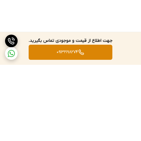
وزن
Gross 125.4g/Net 104.5g
محدوده اندازه گیری
در حالت بدن انسان
32.0 to 42.5℃(90 to 108℉)
در حالت سطح اشیا
0 to 60℃(32 to 140℉)
جهت اطلاع از قیمت و موجودی تماس بگیرید.
دقت دستگاه
±0.3℃(0.54℉)
09132198274
فاصله اندازه گیری
3.9in)
–
10cm(0.39in
–
1cm
خاموش شدن خودکار
7sec
محدوده سنجش دمای مادون قرمز بدون تماس و دقت
32 to 35.9℃/93.2
±0.3℃/0.5℉
to 96.6℉
برگشت به بالا
36 to 39℃/96.8 to
براساس استاندارد
±0.2℃/0.4℉
E1965 -1998(2003)
102.2℉
39 to 42.5℃/102.2 to
±0.3℃/0.5℉