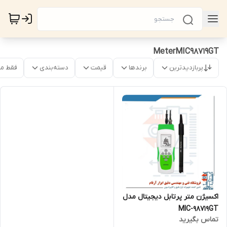
MeterMIC98719GT
پربازدیدترین
برندها
قیمت
دسته‌بندی
فقط م
اکسیژن متر پرتابل دیجیتال مدل
MIC-98719GT
تماس بگیرید