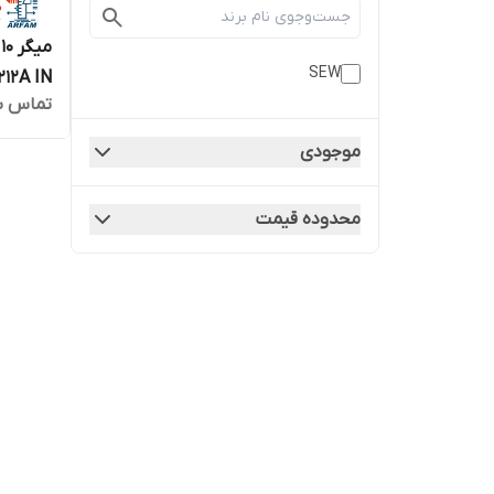
SEW
212A IN
تماس ب
موجودی
محدوده قیمت